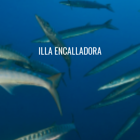
Aquest lloc web utilitza cookies pròpies per recopilar
informació amb la finalitat de millorar els nostres serveis.
Si continua navegant, suposa l'acceptació de la instal·lació
de les mateixes. L'usuari té la possibilitat de configurar el
navegador podent, si així ho desitja, impedir que siguin
instal·lades al disc dur, encara que haurà de tenir en
compte que aquesta acció podrà ocasionar dificultats de
navegació de la pàgina web.
ILLA ENCALLADORA
Analítiques i personalització
Permeten fer el seguiment i l'anàlisi del comportament
dels usuaris d'aquest lloc web. La informació recollida
mitjançant aquest tipus de cookies s'utilitza en el
mesurament de l'activitat del web per a l'elaboració de
perfils de navegació dels usuaris per introduir millores en
funció de l'anàlisi de les dades d'ús que fan els usuaris del
servei. Permeten desar la informació de preferència de
l'usuari per millorar la qualitat dels nostres serveis i oferir
una millor experiència a través de productes recomanats.
Marketing i publicitat
Aquestes cookies són utilitzades per emmagatzemar
informació sobre les preferències i les eleccions personals