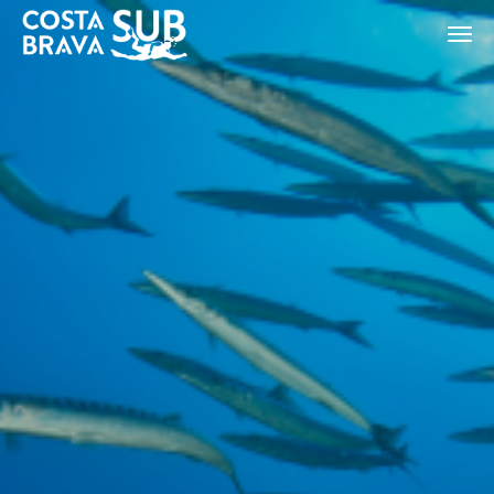
Modificar cookies
ES
CA
EN
FR
Tècniques i funcionals
Sempre activades