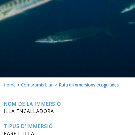
de l'usuari a través de l'observació continuada dels seus
hàbits de navegació. Gràcies a elles, podem conèixer els
hàbits de navegació al lloc web i mostrar publicitat
relacionada amb el perfil de navegació de l'usuari.
Home
Compromís blau
Ruta d'immersions ecoguiades
NOM DE LA IMMERSIÓ
ILLA ENCALLADORA
TIPUS D'IMMERSIÓ
PARET, ILLA