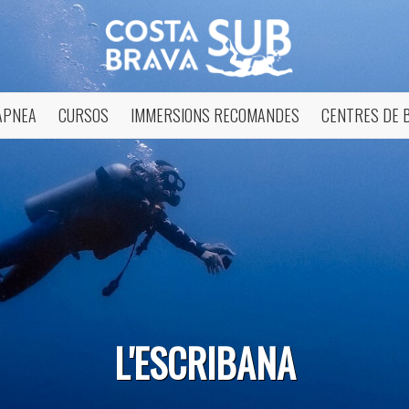
APNEA
CURSOS
IMMERSIONS RECOMANDES
CENTRES DE 
icar cookies
L'ESCRIBANA
ues i funcionals
Sempre ac
loc web utilitza cookies pròpies per recopilar informació amb la finalitat
 els nostres serveis. Si continua navegant, suposa l'acceptació de la ins