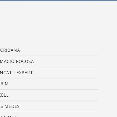
 així ho
n
na web.
oc web.
urament
 servei.
SCRIBANA
 dels
s.
MACIÓ ROCOSA
NÇAT I EXPERT
inuada
36 M
ió de
XELL
ES MEDES