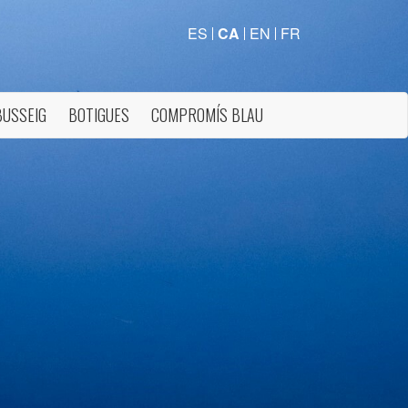
ES
CA
EN
FR
BUSSEIG
BOTIGUES
COMPROMÍS BLAU
tivades
 de
tal·lació