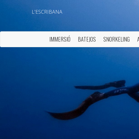
L'ESCRIBANA
IMMERSIÓ
BATEJOS
SNORKELING
Modif
Tècniq
Aquest l
millorar