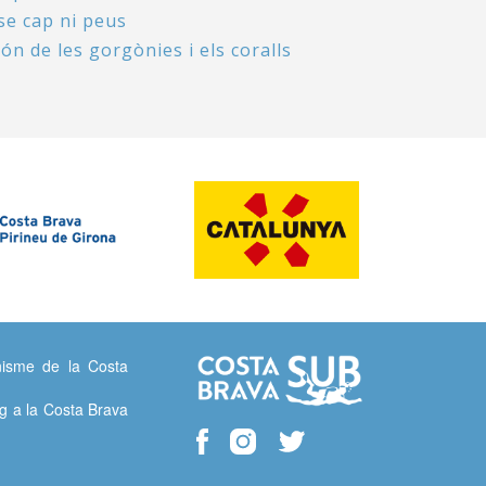
se cap ni peus
ón de les gorgònies i els coralls
isme de la Costa
g a la Costa Brava