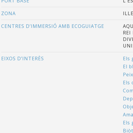
PORT BASE
L'E
ZONA
ILL
CENTRES D’IMMERSIÓ AMB ECOGUIATGE
AQU
REI
DIV
UNI
EIXOS D’INTERÈS
Els
El b
Peix
Els 
Com
Dep
Obj
Ama
Els
Biòt