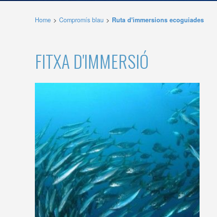
de les m
desitja,
Home
Compromís blau
Ruta d'immersions ecoguiades
compte 
Analít
FITXA D'IMMERSIÓ
Permete
La info
de l'act
introdui
Permeten
nostres
Marketi
Aqueste
preferèn
dels se
navegaci
l'usuari.