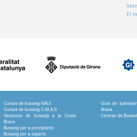
Sen
El m
Cursos de busseig NAUI
Guia de submarin
Cursos de busseig C.M.A.S
Brava
Vacances de busseig a la Costa
Centres de Bussei
Brava
Busseig per a principiants
Busseig per a experts