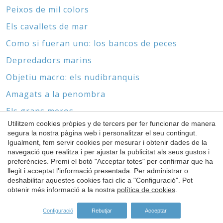
Peixos de mil colors
Els cavallets de mar
Como si fueran uno: los bancos de peces
Depredadors marins
Objetiu macro: els nudibranquis
Amagats a la penombra
Els grans meros
Utilitzem cookies pròpies y de tercers per fer funcionar de manera
Biòtops marins i derelictes
segura la nostra pàgina web i personalitzar el seu contingut.
Guardar configuració
Acceptar totes
Igualment, fem servir cookies per mesurar i obtenir dades de la
Sense cap ni peus
navegació que realitza i per ajustar la publicitat als seus gustos i
El món de les gorgònies i els coralls
preferències. Premi el botó "Acceptar totes" per confirmar que ha
llegit i acceptat l'informació presentada. Per administrar o
deshabilitar aquestes cookies faci clic a "Configuració". Pot
obtenir més informació a la nostra
política de cookies
.
Configuració
Rebutjar
Acceptar
ESPÒNSORS