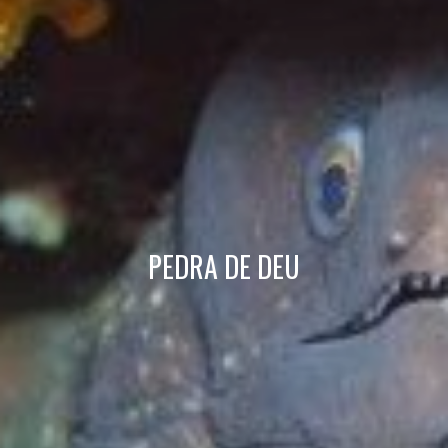
Tècniques i funcionals
Sempre activades
Aquest lloc web utilitza cookies pròpies per recopilar
informació amb la finalitat de millorar els nostres serveis.
Si continua navegant, suposa l'acceptació de la instal·lació
de les mateixes. L'usuari té la possibilitat de configurar el
navegador podent, si així ho desitja, impedir que siguin
instal·lades al disc dur, encara que haurà de tenir en
compte que aquesta acció podrà ocasionar dificultats de
navegació de la pàgina web.
Analítiques i personalització
PEDRA DE DEU
Permeten fer el seguiment i l'anàlisi del comportament
dels usuaris d'aquest lloc web. La informació recollida
mitjançant aquest tipus de cookies s'utilitza en el
mesurament de l'activitat del web per a l'elaboració de
perfils de navegació dels usuaris per introduir millores en
funció de l'anàlisi de les dades d'ús que fan els usuaris del
servei. Permeten desar la informació de preferència de
l'usuari per millorar la qualitat dels nostres serveis i oferir
una millor experiència a través de productes recomanats.