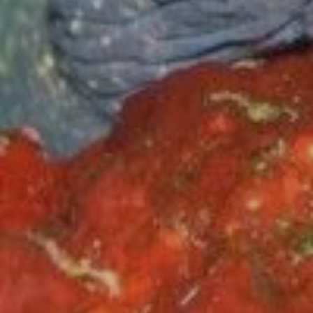
Marketing i publicitat
Aquestes cookies són utilitzades per emmagatzemar
informació sobre les preferències i les eleccions personals
de l'usuari a través de l'observació continuada dels seus
hàbits de navegació. Gràcies a elles, podem conèixer els
hàbits de navegació al lloc web i mostrar publicitat
relacionada amb el perfil de navegació de l'usuari.