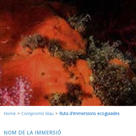
Aquestes cookies són utilitzades per emmagatzemar
informació sobre les preferències i les eleccions personals
de l'usuari a través de l'observació continuada dels seus
hàbits de navegació. Gràcies a elles, podem conèixer els
hàbits de navegació al lloc web i mostrar publicitat
relacionada amb el perfil de navegació de l'usuari.
Home
Compromís blau
Ruta d'immersions ecoguiades
NOM DE LA IMMERSIÓ