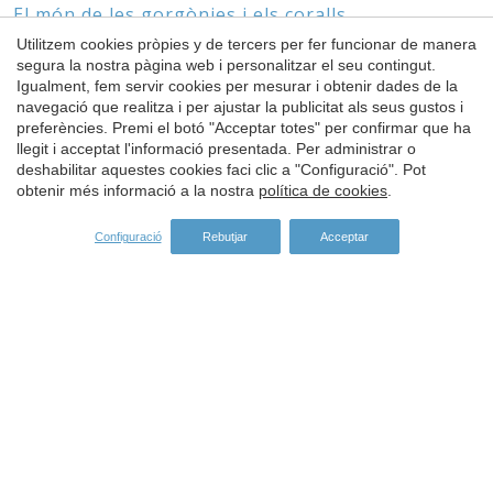
El món de les gorgònies i els coralls
Utilitzem cookies pròpies y de tercers per fer funcionar de manera
segura la nostra pàgina web i personalitzar el seu contingut.
Igualment, fem servir cookies per mesurar i obtenir dades de la
Guardar configuració
Acceptar totes
navegació que realitza i per ajustar la publicitat als seus gustos i
ESPÒNSORS
preferències. Premi el botó "Acceptar totes" per confirmar que ha
llegit i acceptat l'informació presentada. Per administrar o
deshabilitar aquestes cookies faci clic a "Configuració". Pot
obtenir més informació a la nostra
política de cookies
.
Configuració
Rebutjar
Acceptar