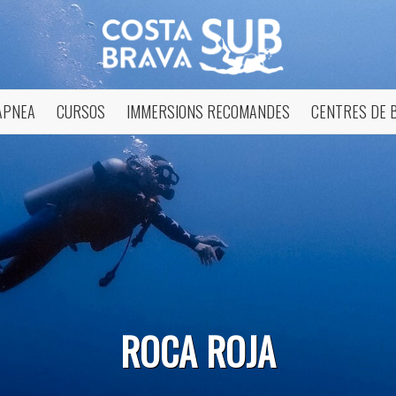
APNEA
CURSOS
IMMERSIONS RECOMANDES
CENTRES DE 
icar cookies
ues i funcionals
Sempre ac
ROCA ROJA
loc web utilitza cookies pròpies per recopilar informació amb la finalitat
 els nostres serveis. Si continua navegant, suposa l'acceptació de la ins
ateixes. L'usuari té la possibilitat de configurar el navegador podent, si