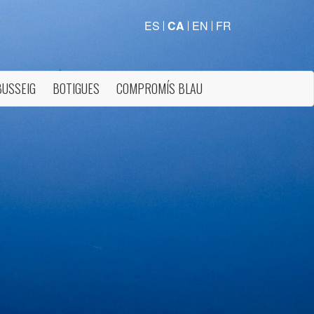
ES
CA
EN
FR
BUSSEIG
BOTIGUES
COMPROMÍS BLAU
tivades
 de
tal·lació
 així ho