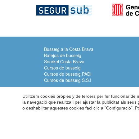
Busseig a la Costa Brava
Batejos de busseig
Snorkel Costa Brava
Cursos de busseig
Cursos de busseig PADI
Cursos de busseig S.S.I
Utilitzem cookies pròpies y de tercers per fer funcionar de
la navegació que realitza i per ajustar la publicitat als seu
o deshabilitar aquestes cookies faci clic a "Configuració". 
Submarinisme Costa Brava
A