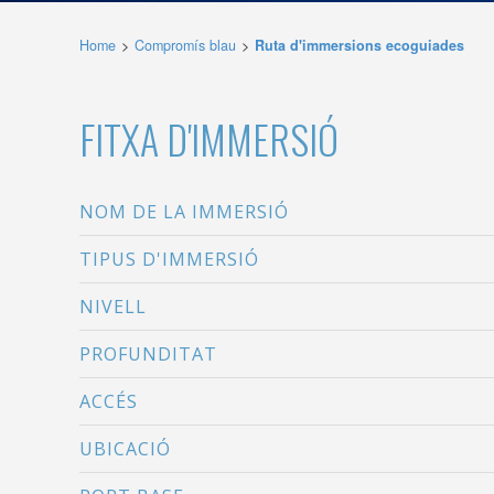
desitja,
compte 
Home
Compromís blau
Ruta d'immersions ecoguiades
Analít
Permete
FITXA D'IMMERSIÓ
La info
de l'act
introdui
Permeten
nostres
NOM DE LA IMMERSIÓ
TIPUS D'IMMERSIÓ
Marketi
Aqueste
NIVELL
preferèn
dels se
navegaci
PROFUNDITAT
l'usuari.
ACCÉS
UBICACIÓ