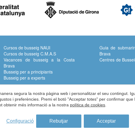
Cursos de busseig NAUI
Guia de submarin
Cursos de busseig C.M.A.S
Brava
Vacances de busseig a la Costa
Centres de Bussei
Brava
Busseig per a principiants
Busseig per a experts
 manera segura la nostra pàgina web i personalitzar el seu contingut. I
Adreça:
Carrer del Turisme, 1 -
Vall-llobrega -
Girona -
ES -
17253
s gustos i preferències. Premi el botó "Acceptar totes" per confirmar que 
Pot obtenir més informació a la nostra
política de cookies
.
Telèfon:
972 60 00 17 -
Fax:
972 60 01 12 -
info@subcostabrava.com
© 2026 Asociación de centros de inmersión de la costa brava
Configuració
Rebutjar
Acceptar
vís Legal
Política de Privacitat
Condicions d'ús de la web
Polí