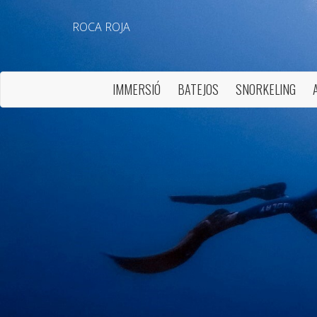
ROCA ROJA
IMMERSIÓ
BATEJOS
SNORKELING
Modif
Tècniq
Aquest l
millorar
de les m