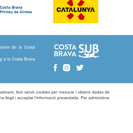
isme de la Costa
g a la Costa Brava
gualment, fem servir cookies per mesurar i obtenir dades de
ha llegit i acceptat l'informació presentada. Per administrar
tica de Cookies
by
iEstrategic