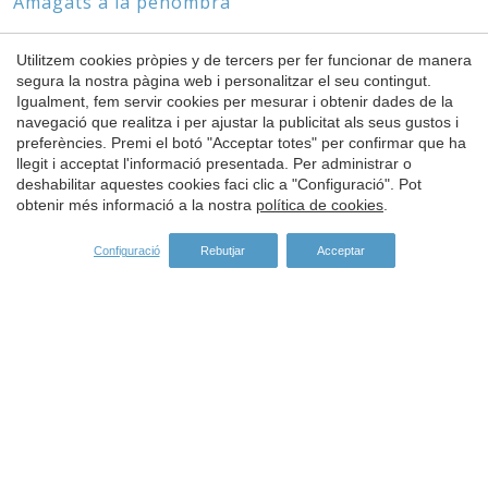
Amagats a la penombra
Sense cap ni peus
Utilitzem cookies pròpies y de tercers per fer funcionar de manera
segura la nostra pàgina web i personalitzar el seu contingut.
Igualment, fem servir cookies per mesurar i obtenir dades de la
Guardar configuració
Acceptar totes
navegació que realitza i per ajustar la publicitat als seus gustos i
preferències. Premi el botó "Acceptar totes" per confirmar que ha
ESPÒNSORS
llegit i acceptat l'informació presentada. Per administrar o
deshabilitar aquestes cookies faci clic a "Configuració". Pot
obtenir més informació a la nostra
política de cookies
.
Configuració
Rebutjar
Acceptar