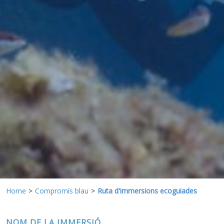
Aquestes cookies són utilitzades per emmagatzemar
informació sobre les preferències i les eleccions personals
de l'usuari a través de l'observació continuada dels seus
hàbits de navegació. Gràcies a elles, podem conèixer els
hàbits de navegació al lloc web i mostrar publicitat
relacionada amb el perfil de navegació de l'usuari.
Home
Compromís blau
Ruta d'immersions ecoguiades
NOM DE LA IMMERSIÓ