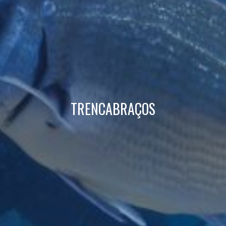
Tècniques i funcionals
Sempre activades
Aquest lloc web utilitza cookies pròpies per recopilar
informació amb la finalitat de millorar els nostres serveis.
Si continua navegant, suposa l'acceptació de la instal·lació
de les mateixes. L'usuari té la possibilitat de configurar el
navegador podent, si així ho desitja, impedir que siguin
instal·lades al disc dur, encara que haurà de tenir en
compte que aquesta acció podrà ocasionar dificultats de
navegació de la pàgina web.
TRENCABRAÇOS
Analítiques i personalització
Permeten fer el seguiment i l'anàlisi del comportament
dels usuaris d'aquest lloc web. La informació recollida
mitjançant aquest tipus de cookies s'utilitza en el
mesurament de l'activitat del web per a l'elaboració de
perfils de navegació dels usuaris per introduir millores en
funció de l'anàlisi de les dades d'ús que fan els usuaris del
servei. Permeten desar la informació de preferència de
l'usuari per millorar la qualitat dels nostres serveis i oferir
una millor experiència a través de productes recomanats.
Marketing i publicitat