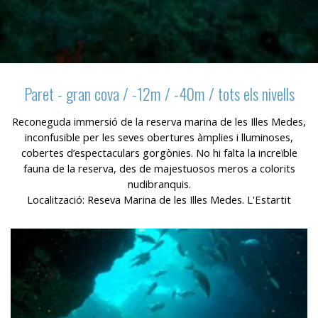
relacionada amb el perfil de navegació de l'usuari.
Paret - gran cova / -12m / -40m / tots els nivells
Reconeguda immersió de la reserva marina de les Illes Medes,
inconfusible per les seves obertures àmplies i lluminoses,
cobertes d’espectaculars gorgònies. No hi falta la increïble
fauna de la reserva, des de majestuosos meros a colorits
nudibranquis.
Localització: Reseva Marina de les Illes Medes. L'Estartit