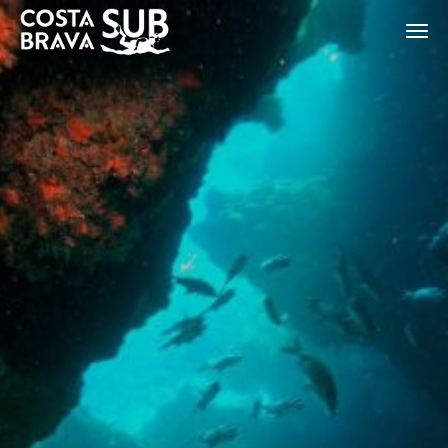
Modificar cookies
ES
CA
EN
FR
Tècniques i funcionals
Sempre activades
Aquest lloc web utilitza cookies pròpies per recopilar
informació amb la finalitat de millorar els nostres serveis.