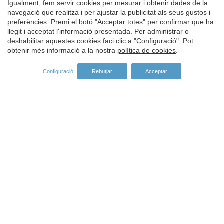
Igualment, fem servir cookies per mesurar i obtenir dades de la
navegació que realitza i per ajustar la publicitat als seus gustos i
Guardar configuració
Acceptar totes
preferències. Premi el botó "Acceptar totes" per confirmar que ha
llegit i acceptat l'informació presentada. Per administrar o
deshabilitar aquestes cookies faci clic a "Configuració". Pot
obtenir més informació a la nostra
política de cookies
.
Configuració
Rebutjar
Acceptar
Adreça:
Carrer del Turisme, 1 -
Vall-llobrega
Girona -
ES -
17253
Tel:
972 60 00 17