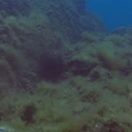
l'usuari per millorar la qualitat dels nostres serveis i oferir
una millor experiència a través de productes recomanats.
Marketing i publicitat
Aquestes cookies són utilitzades per emmagatzemar
informació sobre les preferències i les eleccions personals
de l'usuari a través de l'observació continuada dels seus
hàbits de navegació. Gràcies a elles, podem conèixer els
hàbits de navegació al lloc web i mostrar publicitat
relacionada amb el perfil de navegació de l'usuari.