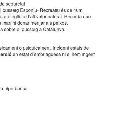
 de seguretat
al busseig Esportiu- Recreatiu és de 40m.
s protegits o d’alt valor natural. Recorda que
ns marí ni donar menjar als peixos.
va sobre el busseig a Catalunya.
sicament o psíquicament, incloent estats de
ersió
en estat d’embriaguesa ni si hem ingerit
 hiperbàrica