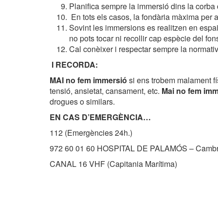
Planifica sempre la immersió dins la corba
En tots els casos, la fondària màxima per 
Sovint les immersions es realitzen en espai
no pots tocar ni recollir cap espècie del fo
Cal conèixer i respectar sempre la normati
I RECORDA:
MAI no fem immersió
si ens trobem malament fí
tensió, ansietat, cansament, etc.
Mai no fem imm
drogues o similars.
EN CAS D’EMERGÈNCIA…
112 (Emergències 24h.)
972 60 01 60 HOSPITAL DE PALAMÓS – Cambra
CANAL 16 VHF (Capitania Marítima)