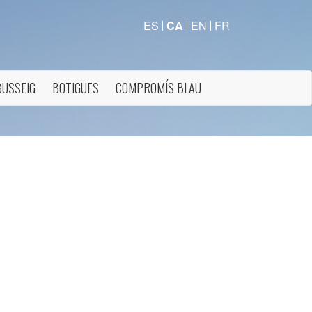
ES
CA
EN
FR
BUSSEIG
BOTIGUES
COMPROMÍS BLAU
tivades
 de
tal·lació
 així ho