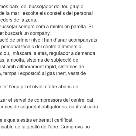
 impedir que siguin instal·lades al disc dur, encara que haurà de tenir e
 més baix del bussejador del teu grup o
que aquesta acció podrà ocasionar dificultats de navegació de la pàgi
e la mar i escolta els consells del personal
xedors de la zona.
iques i personalització
 bussejar sempre com a mínim en parella. Si
ió et buscarà un company.
n fer el seguiment i l'anàlisi del comportament dels usuaris d'aquest ll
rmació recollida mitjançant aquest tipus de cookies s'utilitza en el mes
cació de primer nivell han d’anar acompanyats
ivitat del web per a l'elaboració de perfils de navegació dels usuaris per
 personal tècnic del centre d’immersió.
r millores en funció de l'anàlisi de les dades d'ús que fan els usuaris del
 desar la informació de preferència de l'usuari per millorar la qualitat
inclou, màscara, aletes, regulador a demanda,
 serveis i oferir una millor experiència a través de productes recomanat
as, ampolla, sistema de subjecció de
last amb alliberament ràpid, sistemes de
ng i publicitat
 temps i exposició al gas inert, vestit de
s cookies són utilitzades per emmagatzemar informació sobre les
ot l’equip i el nivell d’aire abans de
cies i les eleccions personals de l'usuari a través de l'observació cont
us hàbits de navegació. Gràcies a elles, podem conèixer els hàbits de
ó al lloc web i mostrar publicitat relacionada amb el perfil de navegac
tzar el servei de compressors del centre, cal
ormes de seguretat obligatòries: contrast cada
Guardar configuració
Acceptar totes
s quals estàs entrenat i certificat.
nsable de la gestió de l'aire. Comprova-ho