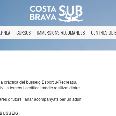
APNEA
CURSOS
IMMERSIONS RECOMANDES
CENTRES DE 
icar cookies
a la pràctica del busseig Esportiu-Recreatiu,
 a tercers i certificat mèdic realitzat dintre
ues i funcionals
Sempre ac
ares o tutors i anar acompanyats per un adult
loc web utilitza cookies pròpies per recopilar informació amb la finalitat
 els nostres serveis. Si continua navegant, suposa l'acceptació de la ins
BUSSEIG:
ateixes. L'usuari té la possibilitat de configurar el navegador podent, si