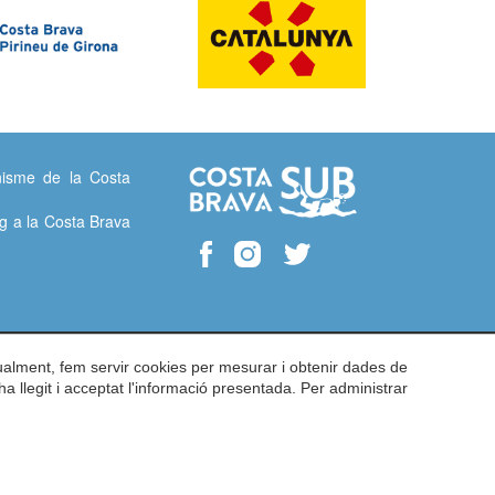
isme de la Costa
g a la Costa Brava
gualment, fem servir cookies per mesurar i obtenir dades de
ha llegit i acceptat l'informació presentada. Per administrar