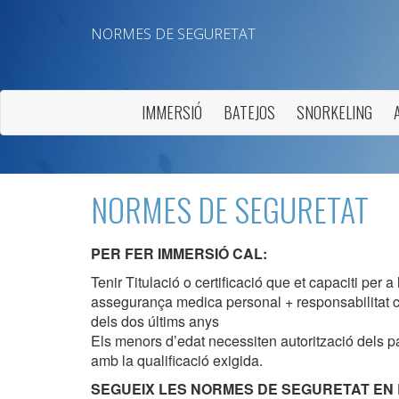
NORMES DE SEGURETAT
IMMERSIÓ
BATEJOS
SNORKELING
NORMES DE SEGURETAT
PER FER IMMERSIÓ CAL:
Modif
Tenir Titulació o certificació que et capaciti per 
assegurança medica personal + responsabilitat civil
dels dos últims anys
Tècniq
Els menors d’edat necessiten autorització dels p
amb la qualificació exigida.
Aquest l
millorar
SEGUEIX LES NORMES DE SEGURETAT EN 
de les m