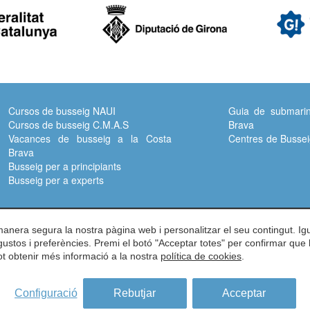
Cursos de busseig NAUI
Guia de submarin
Cursos de busseig C.M.A.S
Brava
Vacances de busseig a la Costa
Centres de Bussei
Brava
Busseig per a principiants
Busseig per a experts
ll-llobrega -
Girona -
ES -
17253
 manera segura la nostra pàgina web i personalitzar el seu contingut. I
s gustos i preferències. Premi el botó "Acceptar totes" per confirmar que 
0 01 12 -
info@subcostabrava.com
Pot obtenir més informació a la nostra
política de cookies
.
e inmersión de la costa brava
ica de Privacitat
Configuració
Condicions d'ús de la web
Rebutjar
Acceptar
es
by
iEstrategic