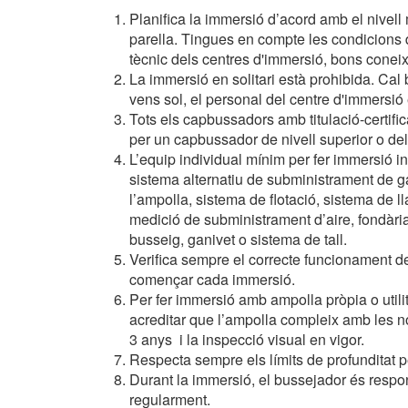
desitja,
Planifica la immersió d’acord amb el nivell
compte 
parella. Tingues en compte les condicions d
tècnic dels centres d'immersió, bons conei
Analít
La immersió en solitari està prohibida. Cal
vens sol, el personal del centre d'immers
Permete
La info
Tots els capbussadors amb titulació-certifi
de l'act
per un capbussador de nivell superior o del
introdui
Permeten
L’equip individual mínim per fer immersió 
nostres
sistema alternatiu de subministrament de g
l’ampolla, sistema de flotació, sistema de l
Marketi
medició de subministrament d’aire, fondària,
busseig, ganivet o sistema de tall.
Aqueste
Verifica sempre el correcte funcionament de t
preferèn
començar cada immersió.
dels se
navegaci
Per fer immersió amb ampolla pròpia o utili
l'usuari.
acreditar que l’ampolla compleix amb les n
3 anys i la inspecció visual en vigor.
Respecta sempre els límits de profunditat pel
Durant la immersió, el bussejador és respo
regularment.