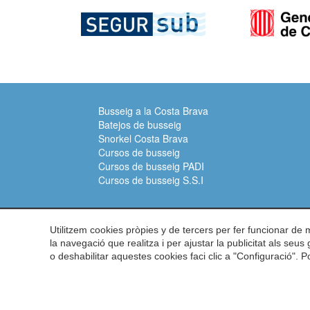
Busseig a la Costa Brava
Batejos de busseig
Snorkel Costa Brava
Cursos de busseig
Cursos de busseig PADI
Cursos de busseig S.S.I
Adreça:
Carrer del Turisme, 1 -
Va
Utilitzem cookies pròpies y de tercers per fer funcionar de
la navegació que realitza i per ajustar la publicitat als seu
Telèfon:
972 60 00 17 -
Fax:
972 6
o deshabilitar aquestes cookies faci clic a "Configuració". 
© 2026 Asociación de centros d
Submarinisme Costa Brava
Avís Legal
Polít
Política de Cooki