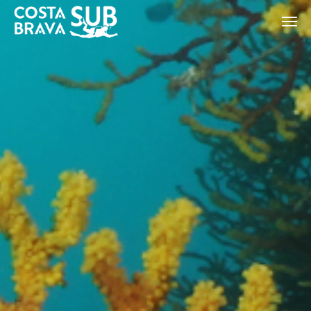
ES
CA
EN
FR
Modify cookies
Technical and functional
Always active