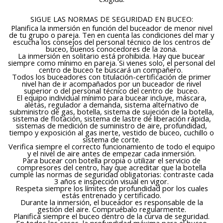
SIGUE LAS NORMAS DE SEGURIDAD EN BUCEO:
Planifica la inmersión en función del buceador de menor nivel
de tu grupo o pareja. Ten en cuenta las condiciones del mar y
escucha los consejos del personal técnico de los centros de
buceo, buenos conocedores de la zona.
La inmersión en solitario está prohibida. Hay que bucear
siempre como mínimo en pareja. Si vienes solo, el personal del
centro de buceo te buscará un compañero.
Todos los buceadores con titulación-certificación de primer
nivel han de ir acompañados por un buceador de nivel
superior o del personal técnico del centro de buceo.
El equipo individual mínimo para bucear incluye, máscara,
aletas, regulador a demanda, sistema alternativo de
subministro de gas, botella, sistema de sujeción de la botella,
sistema de flotación, sistema de lastre de liberación rápida,
sistemas de medición de suministro de aire, profundidad,
tiempo y exposición al gas inerte, vestido de buceo, cuchillo o
sistema de corte.
Verifica siempre el correcto funcionamiento de todo el equipo
y el nivel de aire antes de empezar cada inmersión.
Para bucear con botella propia o utilizar el servicio de
compresores del centro, hay que acreditar que la botella
cumple las normas de seguridad obligatorias: contraste cada
3 años e inspección visual en vigor.
Respeta siempre los límites de profundidad por los cuales
estás entrenado y certificado.
Durante la inmersión, el buceador es responsable de la
gestión del aire. Compruébalo regularmente.
Planifica siempre el buceo dentro de la curva de seguridad.