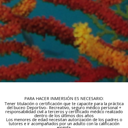
continuous observation of their browsing habits. Thanks to
them, we can know the browsing habits on the website and
display advertising related to the user's browsing profile.
PARA HACER INMERSIÓN ES NECESARIO:
Tener titulación o certificación que te capacite para la práctica
del buceo Deportivo- Recreativo, seguro médico personal +
responsabilidad civil a terceros y certificado médico realizado
dentro de los últimos dos años
Los menores de edad necesitan autorización de los padres o
tutores e ir acompañados por un adulto con la calificación
exigida.