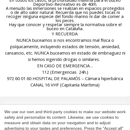
En todos los casos, la profundidad máxima para el buceo
Deportivo-Recreativo es de 40m.
A menudo las inmersiones se realizan en espacios protegidos
o de alto valor natural. Recuerda que no puedes tocas ni
recoger ninguna especie del fondo marino ni dar de comer a
los peces.
Hay que conocer y respetar siempre la normativa sobre el
buceo en Cataluña.
Y RECUERDA:
NUNCA buceamos
si nos encontramos mal física o
psíquicamente, incluyendo estados de tensión, ansiedad,
cansancio, etc.
NUNCA buceamos
en estado de embriaguez ni
si hemos ingerido drogas o similares.
EN CASO DE EMERGENCIA…
112 (Emergencias 24h.)
972 60 01 60 HOSPITAL DE PALAMÓS – Cámara hiperbárica
CANAL 16 VHF (Capitanía Marítima)
SPONSORS
We use our own and third-party cookies to make our website work
safely and personalize its content. Likewise, we use cookies to
Save configuration
Accept all
measure and obtain data on your navigation and to adjust
advertising to your tastes and preferences. Press the "Accept all"