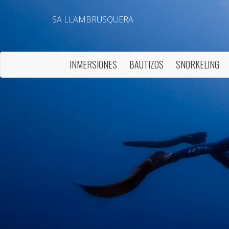
SA LLAMBRUSQUERA
INMERSIONES
BAUTIZOS
SNORKELING
Modif
Técnic
Este sit
mejorar
instala
pudiend