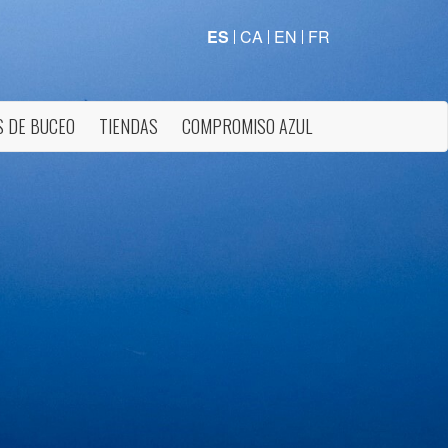
ES
CA
EN
FR
 DE BUCEO
TIENDAS
COMPROMISO AZUL
activas
d de
egador
ue