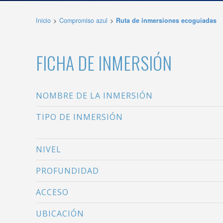
deberá 
de la p
Inicio
Compromiso azul
Ruta de inmersiones ecoguiadas
Analít
FICHA DE INMERSIÓN
Permite
sitio we
medició
los usua
que hac
NOMBRE DE LA INMERSIÓN
del usu
experie
TIPO DE INMERSIÓN
Market
NIVEL
Estas c
eleccio
hábitos
PROFUNDIDAD
en el si
usuario
ACCESO
UBICACIÓN