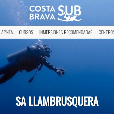
APNEA
CURSOS
INMERSIONES RECOMENDADAS
CENTROS
icar cookies
as y funcionales
Siempre 
SA LLAMBRUSQUERA
io web utiliza Cookies propias para recopilar información con la finalida
 nuestros servicios. Si continua navegando, supone la aceptación de la
ción de las mismas. El usuario tiene la posibilidad de configurar su nav
o, si así lo desea, impedir que sean instaladas en su disco duro, aunq