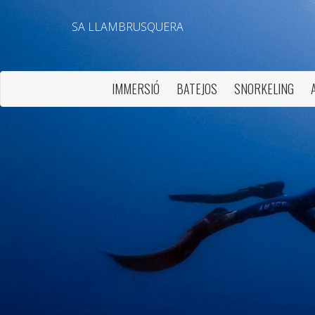
SA LLAMBRUSQUERA
IMMERSIÓ
BATEJOS
SNORKELING
Modif
Tècniq
Aquest l
millorar
de les m
desitja,