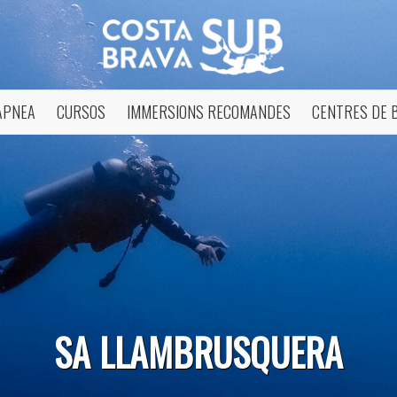
APNEA
CURSOS
IMMERSIONS RECOMANDES
CENTRES DE 
icar cookies
ues i funcionals
Sempre ac
SA LLAMBRUSQUERA
loc web utilitza cookies pròpies per recopilar informació amb la finalitat
 els nostres serveis. Si continua navegant, suposa l'acceptació de la ins
ateixes. L'usuari té la possibilitat de configurar el navegador podent, si
 impedir que siguin instal·lades al disc dur, encara que haurà de tenir e