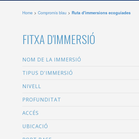
compte 
Home
Compromís blau
Ruta d'immersions ecoguiades
Analít
Permete
FITXA D'IMMERSIÓ
La info
de l'act
introdui
Permeten
nostres
NOM DE LA IMMERSIÓ
Marketi
TIPUS D'IMMERSIÓ
Aqueste
NIVELL
preferèn
dels se
navegaci
PROFUNDITAT
l'usuari.
ACCÉS
UBICACIÓ