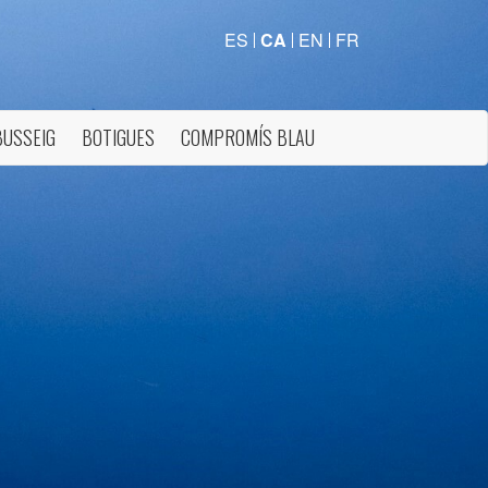
ES
CA
EN
FR
BUSSEIG
BOTIGUES
COMPROMÍS BLAU
tivades
 de
tal·lació
 així ho
n