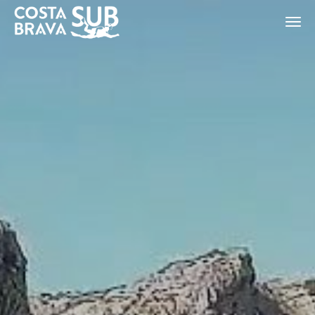
ES
CA
EN
FR