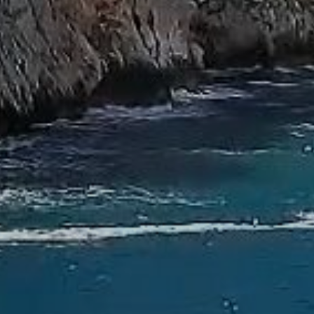
Technique et Fonctionnel
Toujours actif
Ce site Web utilise ses propres cookies pour collecter des
informations afin d'améliorer nos services. Si vous
continuez à naviguer, vous acceptez leur installation.
L'utilisateur a la possibilité de configurer son navigateur,
pouvant, s'il le souhaite, empêcher leur installation sur son
disque dur, même s'il doit garder à l'esprit qu'une telle
action peut entraîner des difficultés de navigation sur le
site.
Analyse et Personnalisation
Ils permettent le suivi et l'analyse du comportement des
utilisateurs de ce site. Les informations collectées via ce
type de cookies sont utilisées pour mesurer l'activité du
Web pour l'élaboration des profils de navigation des
utilisateurs afin d'introduire des améliorations basées sur
l'analyse des données d'utilisation effectuée par les
utilisateurs du service. . Ils nous permettent de
sauvegarder les informations de préférence de l'utilisateur
pour améliorer la qualité de nos services et offrir une
meilleure expérience grâce aux produits recommandés.