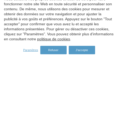
Es Palomar
fonctionner notre site Web en toute sécurité et personnaliser son
contenu. De même, nous utilisons des cookies pour mesurer et
Roca de Na Bosca
obtenir des données sur votre navigation et pour ajuster la
Roca de l'Hospitalera
publicité à vos goûts et préférences. Appuyez sur le bouton "Tout
accepter" pour confirmer que vous avez lu et accepté les
Cala Pola
informations présentées. Pour gérer ou désactiver ces cookies,
cliquez sur "Paramètres". Vous pouvez obtenir plus d'informations
Punta d'en Bosc
en consultant notre
politique de cookies
.
Port Salvi
Paramètres
Refuser
J'accepte
Llosa de Giverola
Biòtop Pas del Congo
Cala Bona i Roca de Sa Gatera
Els Bullents
Els Bolets 2
El Fitó o les Tres punxes
Can Roviralta
Can Ramon