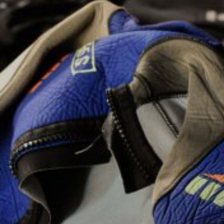
Modificar cookies
Técnicas y funcionales
Siempre activas
Este sitio web utiliza Cookies propias para recopilar
información con la finalidad de mejorar nuestros servicios.
Si continua navegando, supone la aceptación de la
instalación de las mismas. El usuario tiene la posibilidad
de configurar su navegador pudiendo, si así lo desea,
impedir que sean instaladas en su disco duro, aunque
deberá tener en cuenta que dicha acción podrá ocasionar
dificultades de navegación de la página web.
Analíticas y personalización
Permiten realizar el seguimiento y análisis del
comportamiento de los usuarios de este sitio web. La
información recogida mediante este tipo de cookies se
utiliza en la medición de la actividad de la web para la