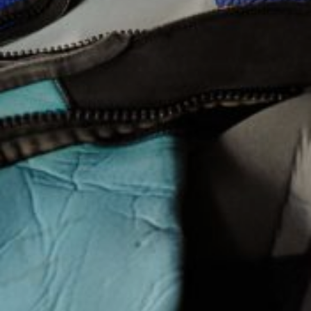
elaboración de perfiles de navegación de los usuarios con
el fin de introducir mejoras en función del análisis de los
datos de uso que hacen los usuarios del servicio. Permiten
guardar la información de preferencia del usuario para
mejorar la calidad de nuestros servicios y para ofrecer una
mejor experiencia a través de productos recomendados.
Marketing y publicidad
Estas cookies son utilizadas para almacenar información
sobre las preferencias y elecciones personales del usuario
a través de la observación continuada de sus hábitos de
navegación. Gracias a ellas, podemos conocer los hábitos
de navegación en el sitio web y mostrar publicidad
relacionada con el perfil de navegación del usuario.