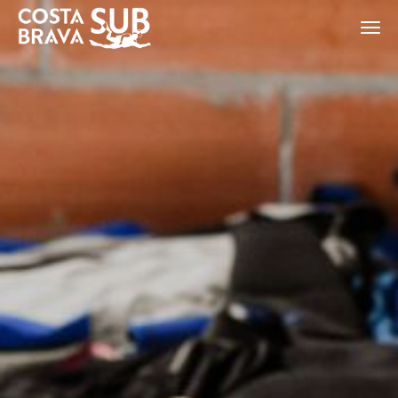
ES
CA
EN
FR